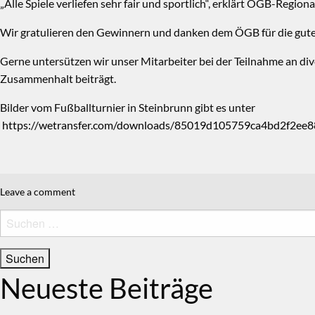
„Alle Spiele verliefen sehr fair und sportlich“, erklärt ÖGB-Regio
Wir gratulieren den Gewinnern und danken dem ÖGB für die gute
Gerne untersützen wir unser Mitarbeiter bei der Teilnahme an div
Zusammenhalt beiträgt.
Bilder vom Fußballturnier in Steinbrunn gibt es unter
https://wetransfer.com/downloads/85019d105759ca4bd2f2e
Leave a comment
Suchen
nach:
Neueste Beiträge