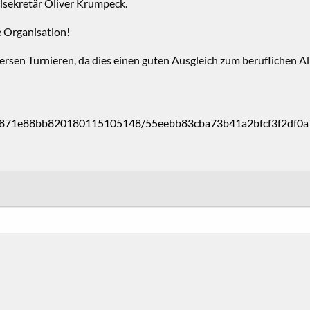
nalsekretär Oliver Krumpeck.
 Organisation!
ersen Turnieren, da dies einen guten Ausgleich zum beruflichen A
e8871e88bb820180115105148/55eebb83cba73b41a2bfcf3f2df0